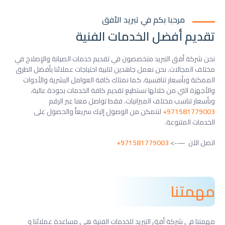
مرحبا بكم في تبريد الأفق
تقديم أفضل الخدمات الفنية
نحن شركة أفق التبريد متخصصون في تقديم خدمات الصيانة والإصلاح في
مختلف المجالات. نحن نعمل جاهدين لتلبية احتياجات عملائنا بأفضل الطرق
الممكنة وبأسعار تنافسية. كما نمتلك كافة العوامل البشرية والأدوات
والأجهزة التي من خلالها نستطيع تقديم كافة الخدمات بجودة عالية،
وبأسعار تناسب مختلف الميزانيات. فقط تواصل معنا عبر الرقم
971581779003+
لنتمكن من الوصول إليك سريعاً والحصول على
الخدمات المتنوعة.
اتصل الآن —->
971581779003+
مهمتنا
مهمتنا في شركة أفق التبريد للخدمات الفنية هي مساعدة عملائنا و