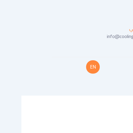
ني
info@coolin
EN