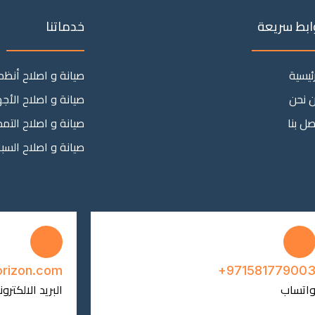
ابط سريعة
خدماتنا
رئيسية
صيانة و اصلاح أنظم
 نحن
صيانة و اصلاح الأجه
صل بنا
صيانة و اصلاح التمد
صيانة و اصلاح السب
orizon.com
971581779003
اتساب
البريد الالكترو