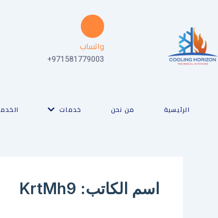
خطي
لى
لمحتوى
واتساب
971581779003+
الرئيسية
من نحن
خدمات
الخدما
اسم الكاتب: KrtMh9